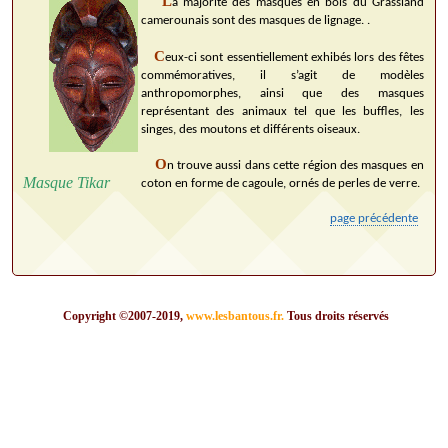
L
a majorité des masques en bois du Grassland
camerounais sont des masques de lignage. .
C
eux-ci sont essentiellement exhibés lors des fêtes
commémoratives, il s’agit de modèles
anthropomorphes, ainsi que des masques
représentant des animaux tel que les buffles, les
singes, des moutons et différents oiseaux.
O
n trouve aussi dans cette région des masques en
Masque Tikar
coton en forme de cagoule, ornés de perles de verre.
page précédente
Copyright ©2007-2019,
www.lesbantous.fr.
Tous droits réservés