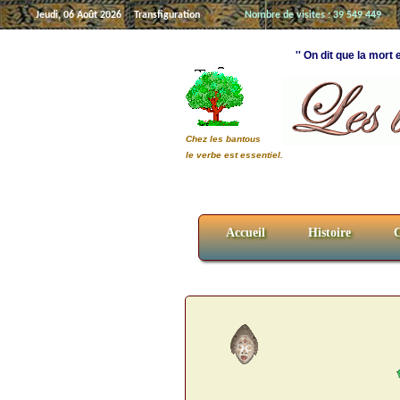
Jeudi, 06 Août 2026
Transfiguration
Nombre de visites : 39 549 449
'' On dit que la mort 
Chez les bantous
le verbe est essentiel.
Accueil
Histoire
C