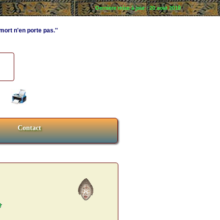
Derniere mise à jour : 20 aout 2018
 mort n'en porte pas.''
Contact