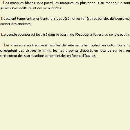
L
es masques blancs sont parmi les masques les plus connus au monde. Ce sont d
éguliers avec coiffure, et des yeux bridés.
I
ls étaient tenus entre les dents lors des cérémonies funéraires par des danseurs mo
ncarner des ancêtres.
L
e peuple pounou est localisé dans le bassin de l’Ogooué, à l’ouest, au centre et au
L
es danseurs sont souvent habillés de vêtements en raphia, en coton ou en
eprésentent des visages féminins, les neufs points disposés en losange sur le fron
eprésentent des scarifications ornementales en forme d’écailles.