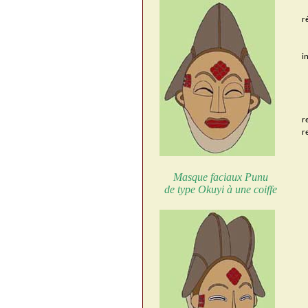
r
i
r
r
Masque faciaux Punu
de type Okuyi à une coiffe